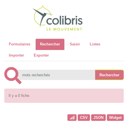
Recher
Formulaires
Rechercher
Saisir
Listes
Importer
Exporter
Il y a 0 fiche.
CSV
JSON
Widget