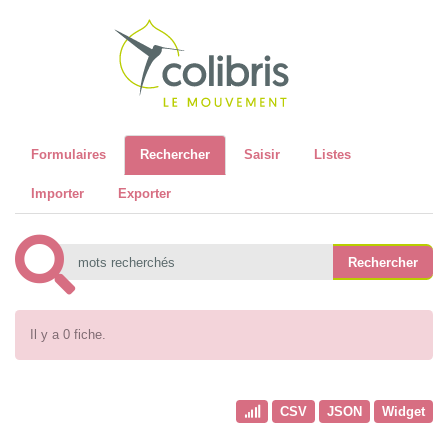
Recher
Formulaires
Rechercher
Saisir
Listes
Importer
Exporter
Il y a 0 fiche.
CSV
JSON
Widget