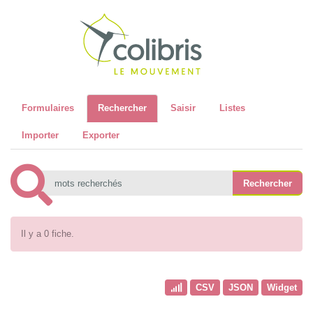
Recher
Formulaires
Rechercher
Saisir
Listes
Importer
Exporter
Il y a 0 fiche.
CSV
JSON
Widget