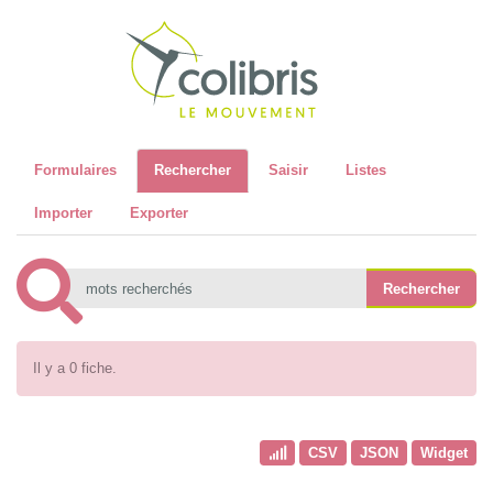
Recher
Formulaires
Rechercher
Saisir
Listes
Importer
Exporter
Il y a 0 fiche.
CSV
JSON
Widget