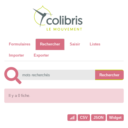
Recher
Formulaires
Rechercher
Saisir
Listes
Importer
Exporter
Il y a 0 fiche.
CSV
JSON
Widget