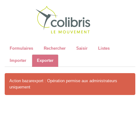
Recher
Formulaires
Rechercher
Saisir
Listes
Importer
Exporter
Action bazarexport : Opération permise aux administrateurs
uniquement