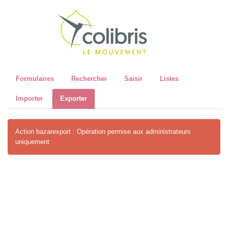
Recher
Formulaires
Rechercher
Saisir
Listes
Importer
Exporter
Action bazarexport : Opération permise aux administrateurs
uniquement