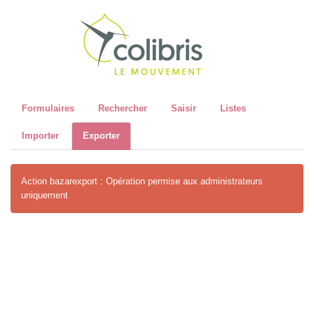
Recher
Formulaires
Rechercher
Saisir
Listes
Importer
Exporter
Action bazarexport : Opération permise aux administrateurs
uniquement