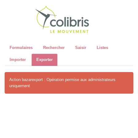
Recher
Formulaires
Rechercher
Saisir
Listes
Importer
Exporter
Action bazarexport : Opération permise aux administrateurs
uniquement