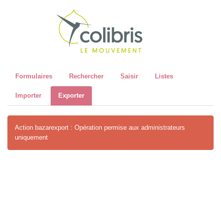
Recher
Formulaires
Rechercher
Saisir
Listes
Importer
Exporter
Action bazarexport : Opération permise aux administrateurs
uniquement