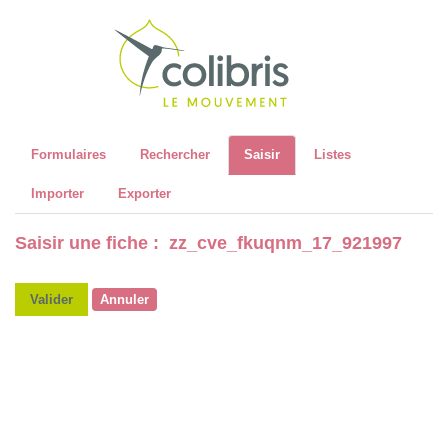
Recher
Formulaires
Rechercher
Saisir
Listes
Importer
Exporter
Saisir une fiche : zz_cve_fkuqnm_17_921997
Valider
Annuler