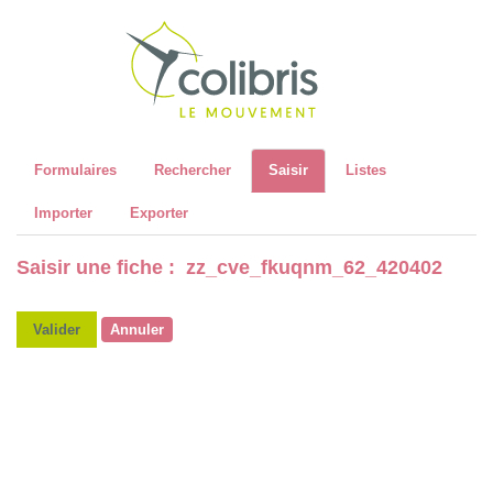
Recher
Formulaires
Rechercher
Saisir
Listes
Importer
Exporter
Saisir une fiche : zz_cve_fkuqnm_62_420402
Valider
Annuler