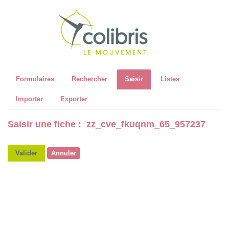
Recher
Formulaires
Rechercher
Saisir
Listes
Importer
Exporter
Saisir une fiche : zz_cve_fkuqnm_65_957237
Valider
Annuler