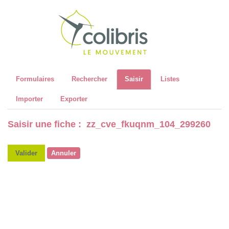
Recher
Formulaires
Rechercher
Saisir
Listes
Importer
Exporter
Saisir une fiche : zz_cve_fkuqnm_104_299260
Valider
Annuler