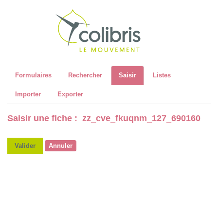
Recher
Formulaires
Rechercher
Saisir
Listes
Importer
Exporter
Saisir une fiche : zz_cve_fkuqnm_127_690160
Valider
Annuler