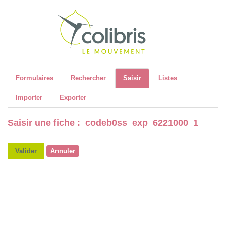
Recher
Formulaires
Rechercher
Saisir
Listes
Importer
Exporter
Saisir une fiche : codeb0ss_exp_6221000_1
Valider
Annuler