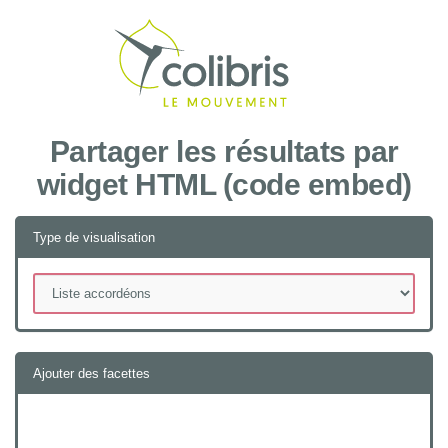
Recher
Partager les résultats par
widget HTML (code embed)
Type de visualisation
Ajouter des facettes