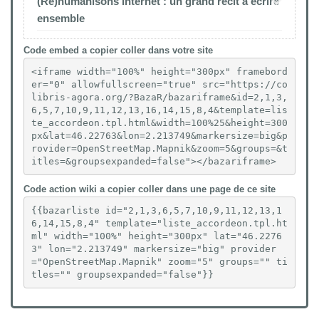
Code embed a copier coller dans votre site
<iframe width="100%" height="300px" framebord
er="0" allowfullscreen="true" src="https://co
libris-agora.org/?BazaR/bazariframe&id=2,1,3,
6,5,7,10,9,11,12,13,16,14,15,8,4&template=lis
te_accordeon.tpl.html&width=100%25&height=300
px&lat=46.22763&lon=2.213749&markersize=big&p
rovider=OpenStreetMap.Mapnik&zoom=5&groups=&t
itles=&groupsexpanded=false"></bazariframe>
Code action wiki a copier coller dans une page de ce site
{{bazarliste id="2,1,3,6,5,7,10,9,11,12,13,1
6,14,15,8,4" template="liste_accordeon.tpl.ht
ml" width="100%" height="300px" lat="46.2276
3" lon="2.213749" markersize="big" provider
="OpenStreetMap.Mapnik" zoom="5" groups="" ti
tles="" groupsexpanded="false"}}