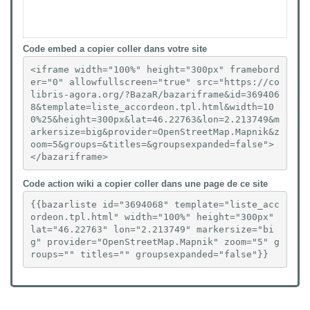
Code embed a copier coller dans votre site
<iframe width="100%" height="300px" framebord
er="0" allowfullscreen="true" src="https://co
libris-agora.org/?BazaR/bazariframe&id=369406
8&template=liste_accordeon.tpl.html&width=10
0%25&height=300px&lat=46.22763&lon=2.213749&m
arkersize=big&provider=OpenStreetMap.Mapnik&z
oom=5&groups=&titles=&groupsexpanded=false">
</bazariframe>
Code action wiki a copier coller dans une page de ce site
{{bazarliste id="3694068" template="liste_acc
ordeon.tpl.html" width="100%" height="300px" 
lat="46.22763" lon="2.213749" markersize="bi
g" provider="OpenStreetMap.Mapnik" zoom="5" g
roups="" titles="" groupsexpanded="false"}}