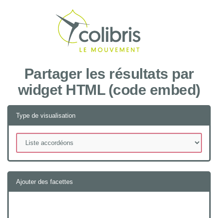
Recher
Partager les résultats par
widget HTML (code embed)
Type de visualisation
Ajouter des facettes