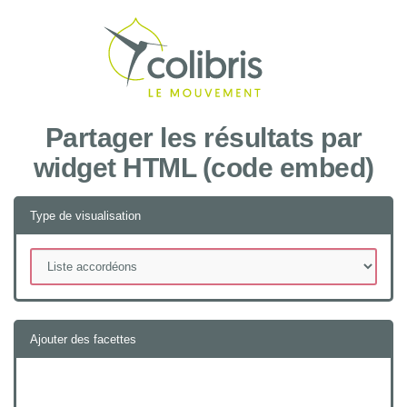
Recher
Partager les résultats par
widget HTML (code embed)
Type de visualisation
Ajouter des facettes