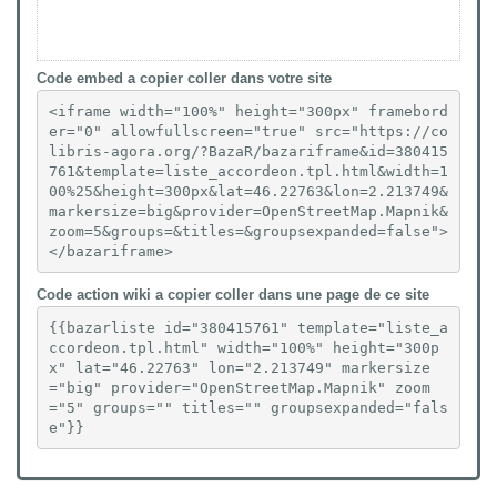
Code embed a copier coller dans votre site
<iframe width="100%" height="300px" framebord
er="0" allowfullscreen="true" src="https://co
libris-agora.org/?BazaR/bazariframe&id=380415
761&template=liste_accordeon.tpl.html&width=1
00%25&height=300px&lat=46.22763&lon=2.213749&
markersize=big&provider=OpenStreetMap.Mapnik&
zoom=5&groups=&titles=&groupsexpanded=false">
</bazariframe>
Code action wiki a copier coller dans une page de ce site
{{bazarliste id="380415761" template="liste_a
ccordeon.tpl.html" width="100%" height="300p
x" lat="46.22763" lon="2.213749" markersize
="big" provider="OpenStreetMap.Mapnik" zoom
="5" groups="" titles="" groupsexpanded="fals
e"}}