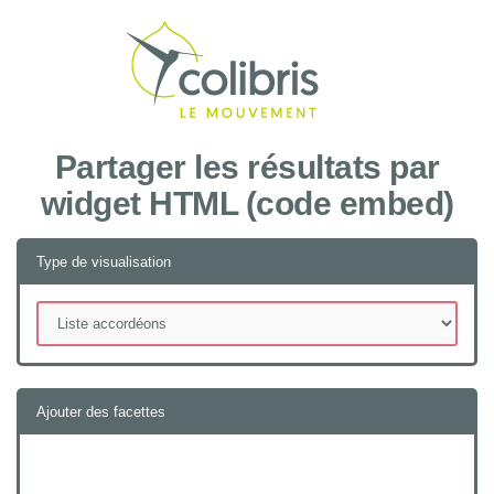
Recher
Partager les résultats par
widget HTML (code embed)
Type de visualisation
Ajouter des facettes