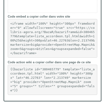
Code embed a copier coller dans votre site
<iframe width="100%" height="300px" framebord
er="0" allowfullscreen="true" src="https://co
libris-agora.org/?BazaR/bazariframe&id=380465
779&template=liste_accordeon.tpl.html&width=1
00%25&height=300px&lat=46.22763&lon=2.213749&
markersize=big&provider=OpenStreetMap.Mapnik&
zoom=5&groups=&titles=&groupsexpanded=false">
</bazariframe>
Code action wiki a copier coller dans une page de ce site
{{bazarliste id="380465779" template="liste_a
ccordeon.tpl.html" width="100%" height="300p
x" lat="46.22763" lon="2.213749" markersize
="big" provider="OpenStreetMap.Mapnik" zoom
="5" groups="" titles="" groupsexpanded="fals
e"}}