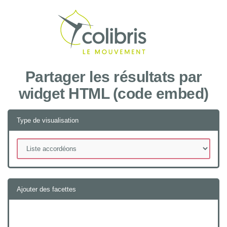
Recher
Partager les résultats par
widget HTML (code embed)
Type de visualisation
Ajouter des facettes