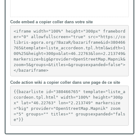
Code embed a copier coller dans votre site
<iframe width="100%" height="300px" framebord
er="0" allowfullscreen="true" src="https://co
libris-agora.org/?BazaR/bazariframe&id=380466
765&template=liste_accordeon.tpl.html&width=1
00%25&height=300px&lat=46.22763&lon=2.213749&
markersize=big&provider=OpenStreetMap.Mapnik&
zoom=5&groups=&titles=&groupsexpanded=false">
</bazariframe>
Code action wiki a copier coller dans une page de ce site
{{bazarliste id="380466765" template="liste_a
ccordeon.tpl.html" width="100%" height="300p
x" lat="46.22763" lon="2.213749" markersize
="big" provider="OpenStreetMap.Mapnik" zoom
="5" groups="" titles="" groupsexpanded="fals
e"}}