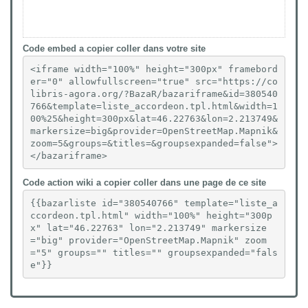
Code embed a copier coller dans votre site
<iframe width="100%" height="300px" framebord
er="0" allowfullscreen="true" src="https://co
libris-agora.org/?BazaR/bazariframe&id=380540
766&template=liste_accordeon.tpl.html&width=1
00%25&height=300px&lat=46.22763&lon=2.213749&
markersize=big&provider=OpenStreetMap.Mapnik&
zoom=5&groups=&titles=&groupsexpanded=false">
</bazariframe>
Code action wiki a copier coller dans une page de ce site
{{bazarliste id="380540766" template="liste_a
ccordeon.tpl.html" width="100%" height="300p
x" lat="46.22763" lon="2.213749" markersize
="big" provider="OpenStreetMap.Mapnik" zoom
="5" groups="" titles="" groupsexpanded="fals
e"}}