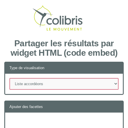
Recher
Partager les résultats par
widget HTML (code embed)
Type de visualisation
Ajouter des facettes