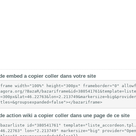
e embed a copier coller dans votre site
iframe width="100%" height="300px" frameborder="0" allow
-agora.org/?BazaR/bazariframe&id=380541761&template=list
t=300px&lat=46.22763&lon=2.213749&markersize=big&provide
itles=&groupsexpanded=false"></bazariframe>
e action wiki a copier coller dans une page de ce site
{bazarliste id="380541761" template="liste_accordeon.tpl
"46.22763" lon="2.213749" markersize="big" provider="Open