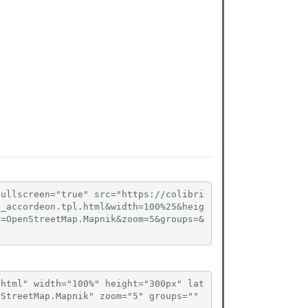
fullscreen="true" src="https://colibri
e_accordeon.tpl.html&width=100%25&heig
r=OpenStreetMap.Mapnik&zoom=5&groups=&
.html" width="100%" height="300px" lat
StreetMap.Mapnik" zoom="5" groups="" 