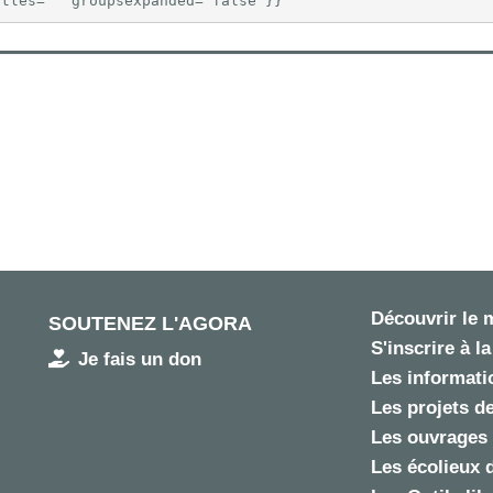
itles="" groupsexpanded="false"}}
Découvrir le
SOUTENEZ L'AGORA
S'inscrire à la
Je fais un don
Les informatio
Les projets de
Les ouvrages 
Les écolieux 