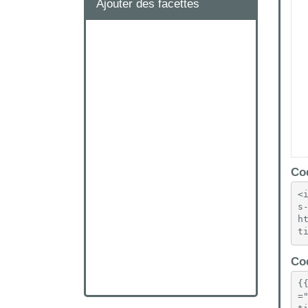
Ajouter des facettes
Cod
<
s
h
t
Cod
{
=