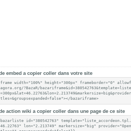
e embed a copier coller dans votre site
iframe width="100%" height="300px" frameborder="0" allow
-agora.org/?BazaR/bazariframe&id=380542763&template=list
t=300px&lat=46.22763&lon=2.213749&markersize=big&provide
itles=&groupsexpanded=false"></bazariframe>
e action wiki a copier coller dans une page de ce site
{bazarliste id="380542763" template="liste_accordeon.tpl
"46.22763" lon="2.213749" markersize="big" provider="Open