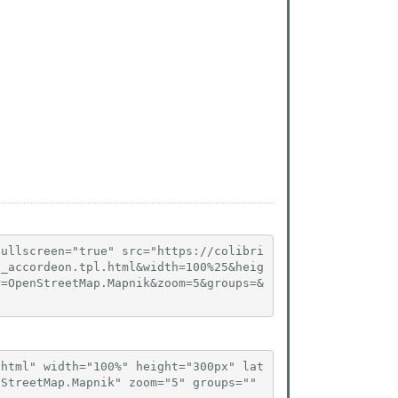
fullscreen="true" src="https://colibri
e_accordeon.tpl.html&width=100%25&heig
r=OpenStreetMap.Mapnik&zoom=5&groups=&
.html" width="100%" height="300px" lat
StreetMap.Mapnik" zoom="5" groups="" 