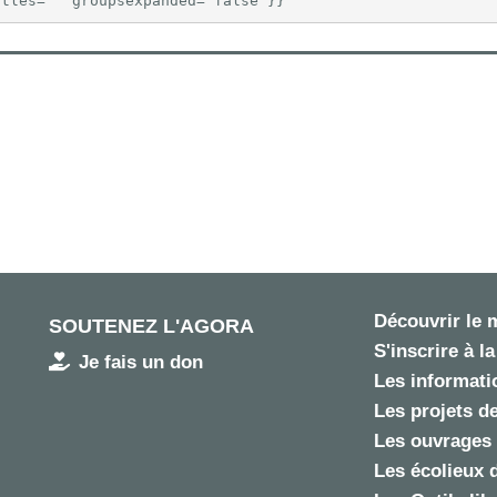
itles="" groupsexpanded="false"}}
Découvrir le
SOUTENEZ L'AGORA
S'inscrire à la
Je fais un don
Les informatio
Les projets de
Les ouvrages 
Les écolieux 