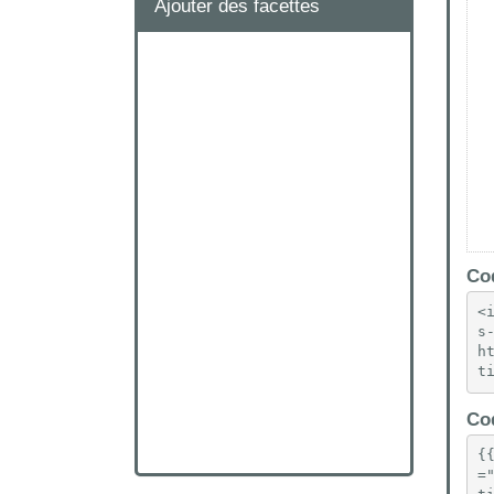
Ajouter des facettes
Cod
<
s
h
t
Cod
{
=