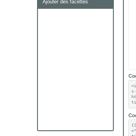
Ajouter des facettes
Cod
<
s
h
t
Cod
{
=