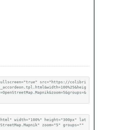
fullscreen="true" src="https://colibri
e_accordeon.tpl.html&width=100%25&heig
r=OpenStreetMap.Mapnik&zoom=5&groups=&
.html" width="100%" height="300px" lat
StreetMap.Mapnik" zoom="5" groups="" 