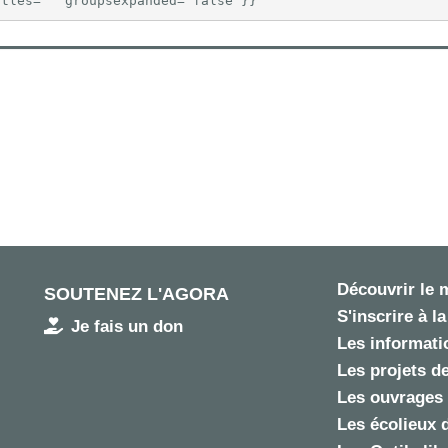
itles="" groupsexpanded="false"}}
Découvrir le
SOUTENEZ L'AGORA
S'inscrire à la
Je fais un don
Les informatio
Les projets de
Les ouvrages 
Les écolieux 