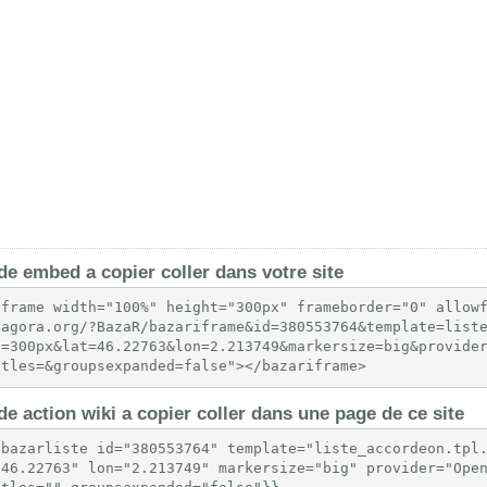
e embed a copier coller dans votre site
iframe width="100%" height="300px" frameborder="0" allow
-agora.org/?BazaR/bazariframe&id=380553764&template=list
t=300px&lat=46.22763&lon=2.213749&markersize=big&provide
itles=&groupsexpanded=false"></bazariframe>
e action wiki a copier coller dans une page de ce site
{bazarliste id="380553764" template="liste_accordeon.tpl
"46.22763" lon="2.213749" markersize="big" provider="Open