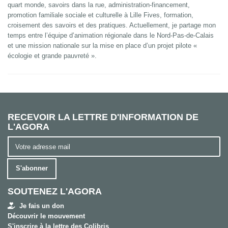
quart monde, savoirs dans la rue, administration-financement,
promotion familiale sociale et culturelle à Lille Fives, formation,
croisement des savoirs et des pratiques. Actuellement, je partage mon
temps entre l’équipe d’animation régionale dans le Nord-Pas-de-Calais
et une mission nationale sur la mise en place d’un projet pilote «
écologie et grande pauvreté ».
RECEVOIR LA LETTRE D'INFORMATION DE
L'AGORA
S'abonner
SOUTENEZ L'AGORA
Je fais un don
Découvrir le mouvement
S'inscrire à la lettre des Colibris